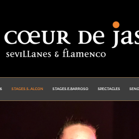
6
STAGES S. ALCON
STAGES E.BARROSO
SPECTACLES
SENO