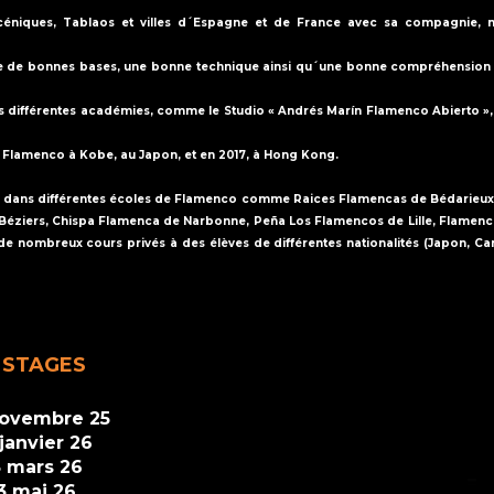
éniques, Tablaos et villes d´Espagne et de France avec sa compagnie, ma
e de bonnes bases, une bonne technique ainsi qu´une bonne compréhension de 
s différentes académies, comme le Studio « Andrés Marín Flamenco Abierto », «
e Flamenco à Kobe, au Japon, et en 2017, à Hong Kong.
ance dans différentes écoles de Flamenco comme Raices Flamencas de Bédarie
éziers, Chispa Flamenca de Narbonne, Peña Los Flamencos de Lille, Flamenc
de nombreux cours privés à des élèves de différentes nationalités (Japon, Cana
 STAGES
novembre 25
janvier 26
 mars 26
3 mai 26